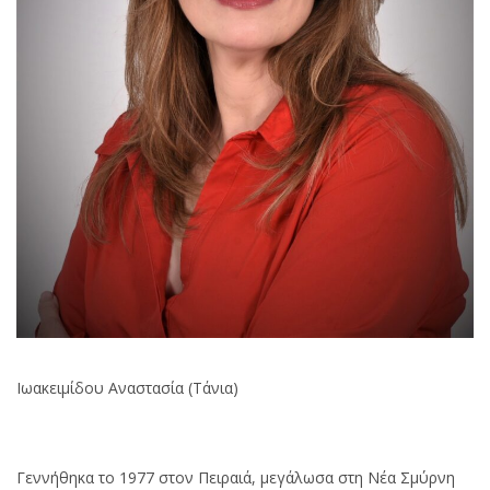
Ιωακειμίδου Αναστασία (Τάνια)
Γεννήθηκα το 1977 στον Πειραιά, μεγάλωσα στη Νέα Σμύρνη