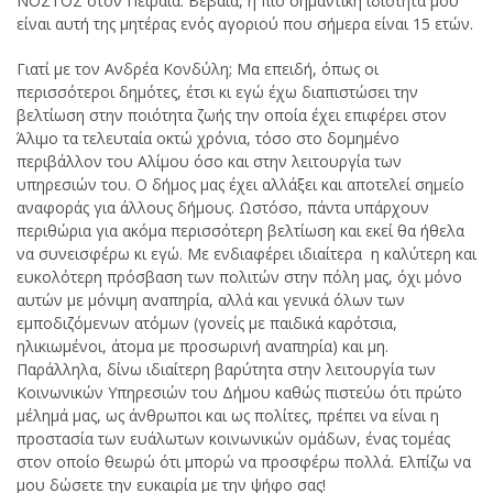
ΝΟΣΤΟΣ στον Πειραιά. Βεβαία, η πιο σημαντική ιδιότητά μου
είναι αυτή της μητέρας ενός αγοριού που σήμερα είναι 15 ετών.
Γιατί με τον Ανδρέα Κονδύλη; Μα επειδή, όπως οι
περισσότεροι δημότες, έτσι κι εγώ έχω διαπιστώσει την
βελτίωση στην ποιότητα ζωής την οποία έχει επιφέρει στον
Άλιμο τα τελευταία οκτώ χρόνια, τόσο στο δομημένο
περιβάλλον του Αλίμου όσο και στην λειτουργία των
υπηρεσιών του. Ο δήμος μας έχει αλλάξει και αποτελεί σημείο
αναφοράς για άλλους δήμους. Ωστόσο, πάντα υπάρχουν
περιθώρια για ακόμα περισσότερη βελτίωση και εκεί θα ήθελα
να συνεισφέρω κι εγώ. Με ενδιαφέρει ιδιαίτερα η καλύτερη και
ευκολότερη πρόσβαση των πολιτών στην πόλη μας, όχι μόνο
αυτών με μόνιμη αναπηρία, αλλά και γενικά όλων των
εμποδιζόμενων ατόμων (γονείς με παιδικά καρότσια,
ηλικιωμένοι, άτομα με προσωρινή αναπηρία) και μη.
Παράλληλα, δίνω ιδιαίτερη βαρύτητα στην λειτουργία των
Κοινωνικών Υπηρεσιών του Δήμου καθώς πιστεύω ότι πρώτο
μέλημά μας, ως άνθρωποι και ως πολίτες, πρέπει να είναι η
προστασία των ευάλωτων κοινωνικών ομάδων, ένας τομέας
στον οποίο θεωρώ ότι μπορώ να προσφέρω πολλά. Ελπίζω να
μου δώσετε την ευκαιρία με την ψήφο σας!