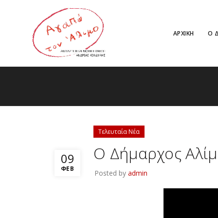
ΑΡΧΙΚΗ
Ο 
Τελευταία Νέα
Ο Δήμαρχος Αλίμ
09
ΦΕΒ
Posted by
admin